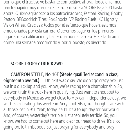
por lo que el truck se ve bastante competitivo ahora. Todos en Jimco
han trabajado muy duro en este truck desde la SCORE Baja 500 hasta
ahora. Quiero agradecer a los patrocinadores, Fastball Racing, Bobby
Patton, BFGoodrich Tires, Fox Shocks, VP Racing Fuels, KC Lights y
Vision Wheel. Gracias a todos por el esfuerzo que hacen, estamos
emocionados por esta carrera. Queremos llegar en los primeros
lugares de la calificación y hacer una buena carrera. He estado aquí
como una semana recorriendo y, por supuesto, es divertido.
SCORE TROPHY TRUCK 2WD
CAMERON STEELE, No. 16T (Steele qualified second in class,
eighteenth overall.)
- - I think it was okay. We didn't go crazy. We just
put in a quick lap and you know, we're racing for a championship. So,
we won’t ruin the truck here in qualifying. Just want to shout out to
everybody in Mexico as we get close to Mexican Independence day; we
will be celebrating this weekend. Very cool. Also, our thoughts are with
all those lost in 911. Yeah, today is 911. It's a tough day for our world.
And, of course, yesterday's terrible, just absolutely terrible. So, you
know, we had to come out here and clear our head to drive. It's a lot
going on, to think about. So, just praying for everybody and pray