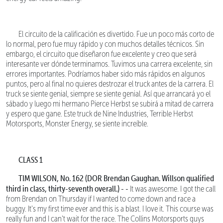
El circuito de la calificación es divertido. Fue un poco más corto de
lo normal, pero fue muy rápido y con muchos detalles técnicos. Sin
embargo, el circuito que diseñaron fue excelente y creo que será
interesante ver dónde terminamos. Tuvimos una carrera excelente, sin
errores importantes. Podríamos haber sido más rápidos en algunos
puntos, pero al final no quieres destrozar el truck antes de la carrera. El
truck se siente genial, siempre se siente genial. Así que arrancará yo el
sábado y luego mi hermano Pierce Herbst se subirá a mitad de carrera
y espero que gane. Este truck de Nine Industries, Terrible Herbst
Motorsports, Monster Energy, se siente increíble.
CLASS 1
TIM WILSON, No. 162 (DOR Brendan Gaughan. Willson qualified
third in class, thirty-seventh overall.) - -
It was awesome. I got the call
from Brendan on Thursday if I wanted to come down and race a
buggy. It's my first time ever and this is a blast. I love it. This course was
really fun and I can't wait for the race. The Collins Motorsports guys