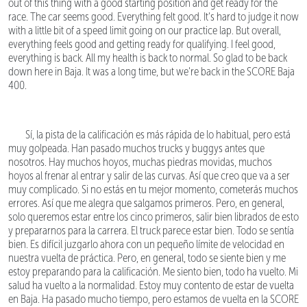
out of this thing with a good starting position and get ready for the
race. The car seems good. Everything felt good. It's hard to judge it now
with a little bit of a speed limit going on our practice lap. But overall,
everything feels good and getting ready for qualifying. I feel good,
everything is back. All my health is back to normal. So glad to be back
down here in Baja. It was a long time, but we're back in the SCORE Baja
400.
Sí, la pista de la calificación es más rápida de lo habitual, pero está
muy golpeada. Han pasado muchos trucks y buggys antes que
nosotros. Hay muchos hoyos, muchas piedras movidas, muchos
hoyos al frenar al entrar y salir de las curvas. Así que creo que va a ser
muy complicado. Si no estás en tu mejor momento, cometerás muchos
errores. Así que me alegra que salgamos primeros. Pero, en general,
solo queremos estar entre los cinco primeros, salir bien librados de esto
y prepararnos para la carrera. El truck parece estar bien. Todo se sentía
bien. Es difícil juzgarlo ahora con un pequeño límite de velocidad en
nuestra vuelta de práctica. Pero, en general, todo se siente bien y me
estoy preparando para la calificación. Me siento bien, todo ha vuelto. Mi
salud ha vuelto a la normalidad. Estoy muy contento de estar de vuelta
en Baja. Ha pasado mucho tiempo, pero estamos de vuelta en la SCORE