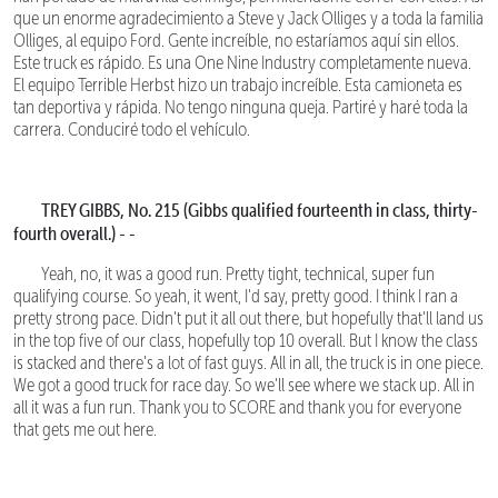
que un enorme agradecimiento a Steve y Jack Olliges y a toda la familia
Olliges, al equipo Ford. Gente increíble, no estaríamos aquí sin ellos.
Este truck es rápido. Es una One Nine Industry completamente nueva.
El equipo Terrible Herbst hizo un trabajo increíble. Esta camioneta es
tan deportiva y rápida. No tengo ninguna queja. Partiré y haré toda la
carrera. Conduciré todo el vehículo.
TREY GIBBS, No. 215 (Gibbs qualified fourteenth in class, thirty-
fourth overall.) - -
Yeah, no, it was a good run. Pretty tight, technical, super fun
qualifying course. So yeah, it went, I'd say, pretty good. I think I ran a
pretty strong pace. Didn't put it all out there, but hopefully that'll land us
in the top five of our class, hopefully top 10 overall. But I know the class
is stacked and there's a lot of fast guys. All in all, the truck is in one piece.
We got a good truck for race day. So we'll see where we stack up. All in
all it was a fun run. Thank you to SCORE and thank you for everyone
that gets me out here.