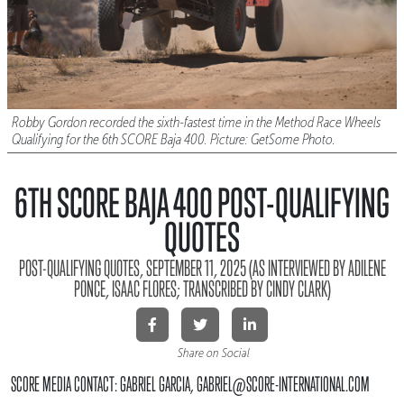
Robby Gordon recorded the sixth-fastest time in the Method Race Wheels
Qualifying for the 6th SCORE Baja 400. Picture: GetSome Photo.
6TH SCORE BAJA 400 POST-QUALIFYING
QUOTES
POST-QUALIFYING QUOTES, SEPTEMBER 11, 2025 (AS INTERVIEWED BY ADILENE
PONCE, ISAAC FLORES; TRANSCRIBED BY CINDY CLARK)
Share on Social
SCORE MEDIA CONTACT: GABRIEL GARCIA, GABRIEL@SCORE-INTERNATIONAL.COM