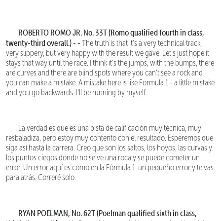
ROBERTO ROMO JR. No. 33T (Romo qualified fourth in class,
twenty-third overall.) - -
The truth is that it's a very technical track,
very slippery, but very happy with the result we gave. Let's just hope it
stays that way until the race. I think it's the jumps, with the bumps, there
are curves and there are blind spots where you can't see a rock and
you can make a mistake. A mistake here is like Formula 1 - a little mistake
and you go backwards. I'll be running by myself.
La verdad es que es una pista de calificación muy técnica, muy
resbaladiza, pero estoy muy contento con el resultado. Esperemos que
siga así hasta la carrera. Creo que son los saltos, los hoyos, las curvas y
los puntos ciegos donde no se ve una roca y se puede cometer un
error. Un error aquí es como en la Fórmula 1: un pequeño error y te vas
para atrás. Correré solo.
RYAN POELMAN, No. 62T (Poelman qualified sixth in class,