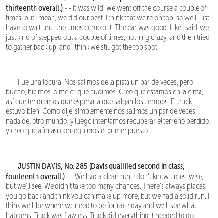
thirteenth overall.)
- - It was wild. We went off the course a couple of
times, but I mean, we did our best. I think that we're on top, so we'll just
have to wait until the times come out. The car was good. Like I said, we
just kind of stepped out a couple of times, nothing crazy, and then tried
to gather back up, and I think we still got the top spot.
Fue una locura. Nos salimos de la pista un par de veces, pero
bueno, hicimos lo mejor que pudimos. Creo que estamos en la cima,
así que tendremos que esperar a que salgan los tiempos. El truck
estuvo bien. Como dije, simplemente nos salimos un par de veces,
nada del otro mundo, y luego intentamos recuperar el terreno perdido,
y creo que aún así conseguimos el primer puesto.
JUSTIN DAVIS, No. 285 (Davis qualified second in class,
fourteenth overall.)
- - We had a clean run, I don't know times-wise,
but we'll see. We didn't take too many chances. There's always places
you go back and think you can make up more, but we had a solid run. I
think we'll be where we need to be for race day and we'll see what
happens. Truck was flawless. Truck did everything it needed to do.