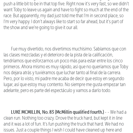
push a little bit to be in that top five. Right now it's very fast, so we didn't
want Toby to leave us again and have to fight so much at the end of the
race. But apparently, my dad just told me that I'm in second place, so
I'm very happy. I don't always like to start so far ahead, but it's part of
the show and we're going to give it our all.
Fue muy divertido, nos divertimos muchísimo. Sabíamos que con
las clases mezcladas y el deterioro de la pista de la calificación,
tendríamos que esforzarnos un poco más para estar entre los cinco
primeros. Ahora mismo es muy rápido, así que no queríamos que Toby
nos dejara atrás y tuviéramos que luchar tanto al final de la carrera.
Pero, por lo visto, mi padre me acaba de decir que estoy en segundo
lugar, así que estoy muy contento. No siempre me gusta empezar tan
adelante, pero es parte del espectáculo y vamos a darlo todo.
LUKE MCMILLIN, No. 83 (McMillin qualified fourth.)
- - We had a
clean run. Nothing too crazy. Drove the truck hard, but kept it in line
and it was a lot of fun. It's fun pushing the truck that hard. We had no
issues. Just a couple things I wish I could have cleaned up here and