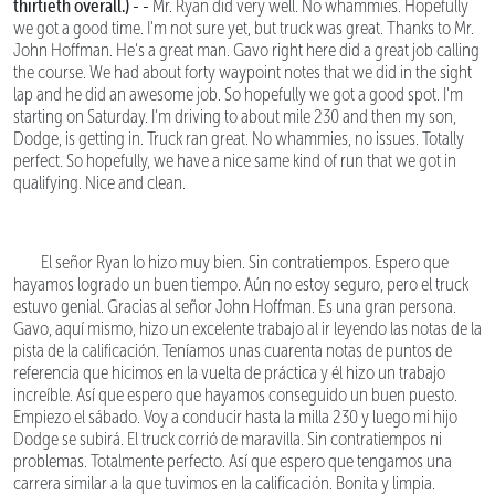
thirtieth overall.) - -
Mr. Ryan did very well. No whammies. Hopefully
we got a good time. I'm not sure yet, but truck was great. Thanks to Mr.
John Hoffman. He's a great man. Gavo right here did a great job calling
the course. We had about forty waypoint notes that we did in the sight
lap and he did an awesome job. So hopefully we got a good spot. I'm
starting on Saturday. I'm driving to about mile 230 and then my son,
Dodge, is getting in. Truck ran great. No whammies, no issues. Totally
perfect. So hopefully, we have a nice same kind of run that we got in
qualifying. Nice and clean.
El señor Ryan lo hizo muy bien. Sin contratiempos. Espero que
hayamos logrado un buen tiempo. Aún no estoy seguro, pero el truck
estuvo genial. Gracias al señor John Hoffman. Es una gran persona.
Gavo, aquí mismo, hizo un excelente trabajo al ir leyendo las notas de la
pista de la calificación. Teníamos unas cuarenta notas de puntos de
referencia que hicimos en la vuelta de práctica y él hizo un trabajo
increíble. Así que espero que hayamos conseguido un buen puesto.
Empiezo el sábado. Voy a conducir hasta la milla 230 y luego mi hijo
Dodge se subirá. El truck corrió de maravilla. Sin contratiempos ni
problemas. Totalmente perfecto. Así que espero que tengamos una
carrera similar a la que tuvimos en la calificación. Bonita y limpia.