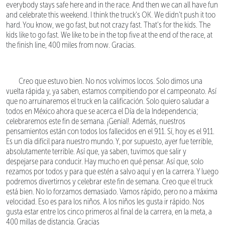
everybody stays safe here and in the race. And then we can all have fun
and celebrate this weekend. I think the truck's OK. We didn't push it too
hard. You know, we go fast, but not crazy fast. That's for the kids. The
kids like to go fast. We like to be in the top five at the end of the race, at
the finish line, 400 miles from now. Gracias.
Creo que estuvo bien. No nos volvimos locos. Solo dimos una
vuelta rápida y, ya saben, estamos compitiendo por el campeonato. Así
que no arruinaremos el truck en la calificación. Solo quiero saludar a
todos en México ahora que se acerca el Día de la Independencia;
celebraremos este fin de semana. ¡Genial!. Además, nuestros
pensamientos están con todos los fallecidos en el 911. Sí, hoy es el 911.
Es un día difícil para nuestro mundo. Y, por supuesto, ayer fue terrible,
absolutamente terrible. Así que, ya saben, tuvimos que salir y
despejarse para conducir. Hay mucho en qué pensar. Así que, solo
rezamos por todos y para que estén a salvo aquí y en la carrera. Y luego
podremos divertirnos y celebrar este fin de semana. Creo que el truck
está bien. No lo forzamos demasiado. Vamos rápido, pero no a máxima
velocidad. Eso es para los niños. A los niños les gusta ir rápido. Nos
gusta estar entre los cinco primeros al final de la carrera, en la meta, a
400 millas de distancia. Gracias