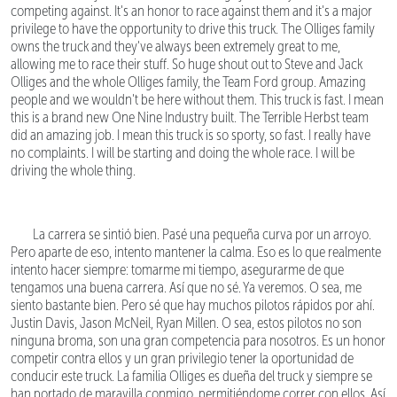
competing against. It's an honor to race against them and it's a major
privilege to have the opportunity to drive this truck. The Olliges family
owns the truck and they've always been extremely great to me,
allowing me to race their stuff. So huge shout out to Steve and Jack
Olliges and the whole Olliges family, the Team Ford group. Amazing
people and we wouldn't be here without them. This truck is fast. I mean
this is a brand new One Nine Industry built. The Terrible Herbst team
did an amazing job. I mean this truck is so sporty, so fast. I really have
no complaints. I will be starting and doing the whole race. I will be
driving the whole thing.
La carrera se sintió bien. Pasé una pequeña curva por un arroyo.
Pero aparte de eso, intento mantener la calma. Eso es lo que realmente
intento hacer siempre: tomarme mi tiempo, asegurarme de que
tengamos una buena carrera. Así que no sé. Ya veremos. O sea, me
siento bastante bien. Pero sé que hay muchos pilotos rápidos por ahí.
Justin Davis, Jason McNeil, Ryan Millen. O sea, estos pilotos no son
ninguna broma, son una gran competencia para nosotros. Es un honor
competir contra ellos y un gran privilegio tener la oportunidad de
conducir este truck. La familia Olliges es dueña del truck y siempre se
han portado de maravilla conmigo, permitiéndome correr con ellos. Así