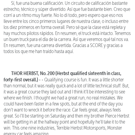
Sí, fue una buena calificación. Un circuito de calificación bastante
estrecho, técnico y súper divertido. Así que fue bastante bien. Creo que
corrí a un ritmo muy fuerte. No lo di todo, pero espero que eso nos
lleve entre los cinco primeros lugares de nuestra clase, o incluso entre
los diez primeros en forma overall. Pero sé que la clase está repleta y
hay muchos pilotos rápidos. En resumen, el truck está intacto. Tenemos
un buen truck para el día de la carrera. Así que veremos qué tal nos va.
En resumen, fue una carrera divertida. Gracias a SCORE y gracias a
todos los que me han traído hasta aquí.
THOR HERBST, No. 200 (Herbst qualified sixteenth in class,
forty-first overall.) - -
Qualifying course is fun. It was a little shorter
than normal, but it was really quick and a lot of little technical stuff. But,
it was a great course they laid out and I think it'll be interesting to see
where we finish. I thought we had a great run, no real mistakes. We
could have been faster in a few spots, but at the end of the day you
don't want to wreck it before the race. Car feels great, always feels
great. So I'll be starting on Saturday and then my brother Pierce Herbst
will be getting in at the halfway point and hopefully he'll take it to the
win. This one nine industries, Terrible Herbst Motorsports, Monster
energy car feels amazing.