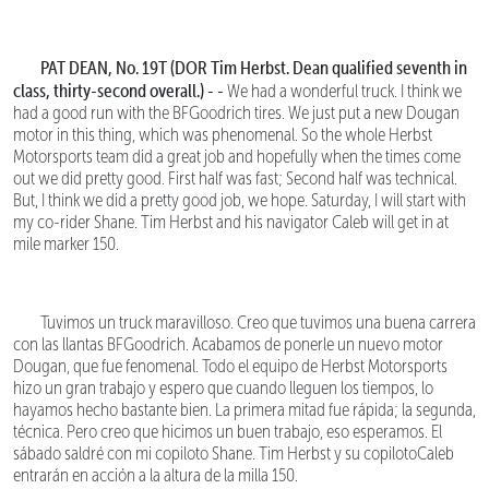
PAT DEAN, No. 19T (DOR Tim Herbst. Dean qualified seventh in
class, thirty-second overall.) - -
We had a wonderful truck. I think we
had a good run with the BFGoodrich tires. We just put a new Dougan
motor in this thing, which was phenomenal. So the whole Herbst
Motorsports team did a great job and hopefully when the times come
out we did pretty good. First half was fast; Second half was technical.
But, I think we did a pretty good job, we hope. Saturday, I will start with
my co-rider Shane. Tim Herbst and his navigator Caleb will get in at
mile marker 150.
Tuvimos un truck maravilloso. Creo que tuvimos una buena carrera
con las llantas BFGoodrich. Acabamos de ponerle un nuevo motor
Dougan, que fue fenomenal. Todo el equipo de Herbst Motorsports
hizo un gran trabajo y espero que cuando lleguen los tiempos, lo
hayamos hecho bastante bien. La primera mitad fue rápida; la segunda,
técnica. Pero creo que hicimos un buen trabajo, eso esperamos. El
sábado saldré con mi copiloto Shane. Tim Herbst y su copilotoCaleb
entrarán en acción a la altura de la milla 150.