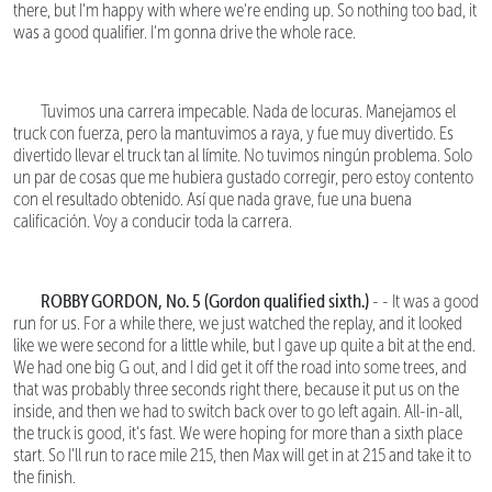
there, but I'm happy with where we're ending up. So nothing too bad, it
was a good qualifier. I'm gonna drive the whole race.
Tuvimos una carrera impecable. Nada de locuras. Manejamos el
truck con fuerza, pero la mantuvimos a raya, y fue muy divertido. Es
divertido llevar el truck tan al límite. No tuvimos ningún problema. Solo
un par de cosas que me hubiera gustado corregir, pero estoy contento
con el resultado obtenido. Así que nada grave, fue una buena
calificación. Voy a conducir toda la carrera.
ROBBY GORDON, No. 5 (Gordon qualified sixth.)
- - It was a good
run for us. For a while there, we just watched the replay, and it looked
like we were second for a little while, but I gave up quite a bit at the end.
We had one big G out, and I did get it off the road into some trees, and
that was probably three seconds right there, because it put us on the
inside, and then we had to switch back over to go left again. All-in-all,
the truck is good, it's fast. We were hoping for more than a sixth place
start. So I'll run to race mile 215, then Max will get in at 215 and take it to
the finish.