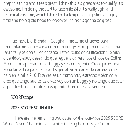
prep this thing and it feels great. I think this is a great area to qualify. It's
awesome. I'm doing the start to race mile 240. It's really tight and
technical this time, which I think I'm lucking out. I'm getting a buggy this
time and no big old hood to look over. I think it's gonna be great.
Fue increíble. Brendan (Gaughan) me llamó el jueves para
preguntarme si quería ir a correr un buggy. Es mi primera vez en una
“arañita” y es genial. Me encanta. Este circuito de calificación fue muy
divertido y estoy deseando que llegue la carrera. Los chicos de Collins
Motorsports prepararon el buggy y se siente genial. Creo que es una
zona fantástica para calificar. Es genial. Arrancaré esta carrera y me
bajo en la milla 240. Esta vez es un tramo muy estrecho y técnico, y
creo que tengo suerte. Esta vez voy con un buggy y no tengo que estar
al pendiente de un cofre muy grande. Creo que va a ser genial.
SCOREscope
2025 SCORE SCHEDULE
Here are the remaining two dates for the four-race 2025 SCORE
World Desert Championship which is being held in Baja California,