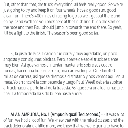
But, other than that, the truck, everything, all feels really good. So we're
just going to try and keep it on four wheels, have a good run, good
clean run. There's 400 miles of racing to go so we'll get out there and
enjoy it and we'll see you back here at the finish line. I'll do the start of
the race and then Paul should jump in towards the end there. So yeah,
it'll be a fight to the finish. The season's been good so far.
Sí, la pista de la calificación fue corta y muy agradable, un poco
angosta y con algunas piedras. Pero, aparte de eso el truck se siente
muy bien. Así que vamos a intentar mantenerlo sobre sus cuatro
ruedas, hacer una buena carrera, una carrera limpia. Quedan 400
millas de carrera, así que saldremos a disfrutarlo y nos vemos aquí en la
meta. Yo arrancaré la competencia y luego Paul (Weel) debería subirse
al truck hacia la parte final de la travesía. Así que será una lucha hasta el
final. La temporada ha sido buena hasta ahora.
ALAN AMPUDIA, No. 1 (Ampudia qualified second.)
- - It was a lot
of fun, we had a lot of fun. We knew that with the mixed classes and the
track deteriorating a little more, we knew that we were going to have to