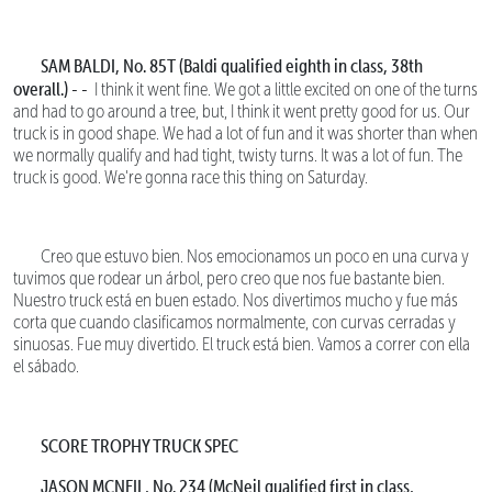
SAM BALDI, No. 85T (Baldi qualified eighth in class, 38th
overall.) - -
I think it went fine. We got a little excited on one of the turns
and had to go around a tree, but, I think it went pretty good for us. Our
truck is in good shape. We had a lot of fun and it was shorter than when
we normally qualify and had tight, twisty turns. It was a lot of fun. The
truck is good. We're gonna race this thing on Saturday.
Creo que estuvo bien. Nos emocionamos un poco en una curva y
tuvimos que rodear un árbol, pero creo que nos fue bastante bien.
Nuestro truck está en buen estado. Nos divertimos mucho y fue más
corta que cuando clasificamos normalmente, con curvas cerradas y
sinuosas. Fue muy divertido. El truck está bien. Vamos a correr con ella
el sábado.
SCORE TROPHY TRUCK SPEC
JASON MCNEIL, No. 234 (McNeil qualified first in class,