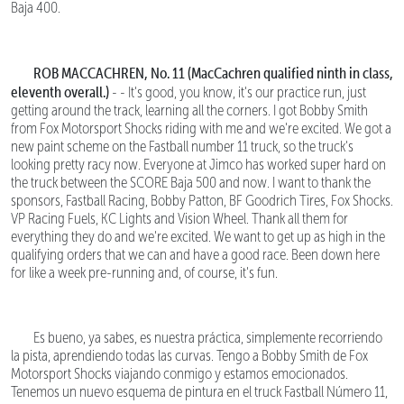
Baja 400.
ROB MACCACHREN, No. 11 (MacCachren qualified ninth in class,
eleventh overall.)
- - It's good, you know, it's our practice run, just
getting around the track, learning all the corners. I got Bobby Smith
from Fox Motorsport Shocks riding with me and we're excited. We got a
new paint scheme on the Fastball number 11 truck, so the truck's
looking pretty racy now. Everyone at Jimco has worked super hard on
the truck between the SCORE Baja 500 and now. I want to thank the
sponsors, Fastball Racing, Bobby Patton, BF Goodrich Tires, Fox Shocks.
VP Racing Fuels, KC Lights and Vision Wheel. Thank all them for
everything they do and we're excited. We want to get up as high in the
qualifying orders that we can and have a good race. Been down here
for like a week pre-running and, of course, it's fun.
Es bueno, ya sabes, es nuestra práctica, simplemente recorriendo
la pista, aprendiendo todas las curvas. Tengo a Bobby Smith de Fox
Motorsport Shocks viajando conmigo y estamos emocionados.
Tenemos un nuevo esquema de pintura en el truck Fastball Número 11,