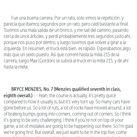
Fue una buena carrera. Por un rato, solo vimos la repetición, y
parecía que íbamos segundos por un rato, pero cedí bastante al final.
Tuvimos una mala salida de un brinco, y me salí del camino, pasando
cerca de unos árboles, y perdí probablemente tres segundos justo ahí,
porque nos puso por dentro, y luego tuvimos que volver a girar a la
izquierda. En resumen, el truck está bien, es rápido. Esperábamos algo
más que un sexto puesto. Así que correré hasta la milla 215 de la
carrera, luego Max (Gordon) se subirá al truck en la milla 215, y de ahí
hasta la meta.
BRYCE MENZIES, No. 7 (Menzies qualified seventh in class,
eighth overall.)
- - Yeah, the course is actually, it's pretty quick
compared to how it usually is, but it's very torn up. So many cars have
gone before us. So a lot of ruts, a lot of rocks have moved around, a lot
of braking bumps going into corners, coming out of corners. So I think
it's going to be very challenging. I think if you're not on top of your
game, a lot of mistakes are going to be happening out there. So I'm glad
we're going first. But overall, we just want to be in the top five, come